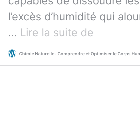
capables de dissoudre les
l’excès d’humidité qui alour
Le
…
Lire la suite de
soufre
dans
la
Chimie Naturelle : Comprendre et Optimiser le Corps Hu
médecine
ayurvédique