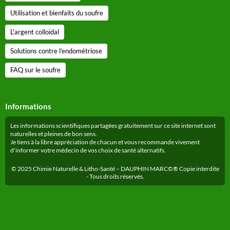
Utilisation et bienfaits du soufre
L'argent colloïdal
Solutions contre l’endométriose
FAQ sur le soufre
Informations
Les informations scientifiques partagées gratuitement sur ce site internet sont
naturelles et pleines de bon sens.
Je tiens à la libre appréciation de chacun et vous recommande vivement
d'informer votre médecin de vos choix de santé alternatifs.
© 2025 Chimie Naturelle & Litho-Santé – DAUPHIN MARC©® Copie interdite
- Tous droits réservés.