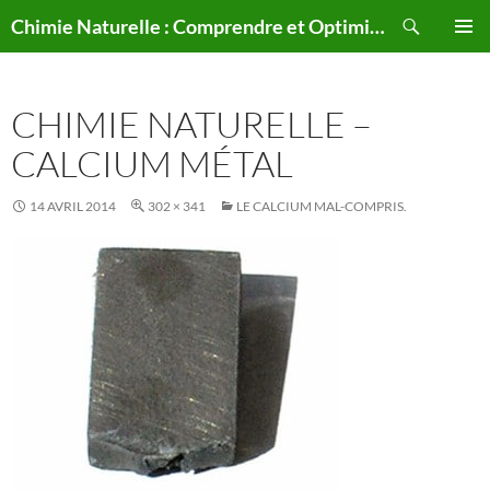
Aller
Recherche
Chimie Naturelle : Comprendre et Optimiser le Corps Humain Naturellement
au
MENU
contenu
PRINCI
CHIMIE NATURELLE –
CALCIUM MÉTAL
14 AVRIL 2014
302 × 341
LE CALCIUM MAL-COMPRIS.