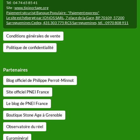
Tél : 04 74 65 85 41
Site :
www.tipiportage.org
Paiement sécurisé Banque Populaire : "Paiement express"
Le site est hébergé par IONOS SARL, 7 place de la Gare, BP 70109, 57200
Sarreguemines Cedex, 431 303 775 RCS Sarreguemines, tél. : 0970 808 911
Conditions générales de vente
Politique de confidentialité
Partenaires
Blog officiel de Philippe Perrot-Minnot
Site officiel PNEI France
Le blog de PNEI France
Boutique Stone Age à Grenoble
Observatoire du réel
Eurominéral