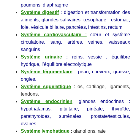
poumons, diaphragme
Système digestif
:
digestion et transformation des
aliments, glandes salivaires, œsophage, estomac,
foie, vésicule biliaire, pancréas, intestins, rectum
Système cardiovasculaire :
cœur et système
circulatoire, sang, artères, veines, vaisseaux
sanguins
Système urinaire
:
reins, vessie , équilibre
hydrique, l’équilibre électrolytique
Système tégumentaire
: peau, cheveux, graisse,
ongles.
Système squelettique
:
os, cartilage, ligaments,
tendons.
Système endocrinien
, glandes endocrines :
hypothalamus, pituitaire, pinéale, thyroïde,
parathyroïdes, surrénales, prostate/testicules,
ovaires
Système lymphatique
:
glanglions, rate