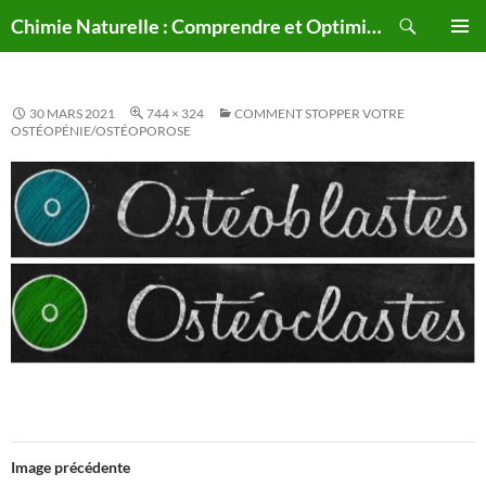
Aller
Recherche
Chimie Naturelle : Comprendre et Optimiser le Corps Humain Naturellement
au
MENU
contenu
PRINCI
30 MARS 2021
744 × 324
COMMENT STOPPER VOTRE
OSTÉOPÉNIE/OSTÉOPOROSE
Image précédente