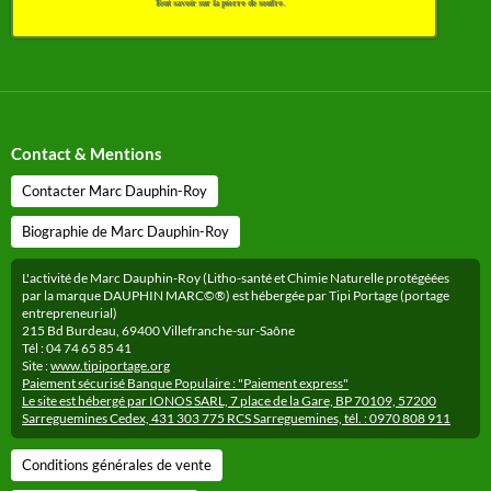
Tout savoir sur la pierre de soufre.
Contact & Mentions
Contacter Marc Dauphin-Roy
Biographie de Marc Dauphin-Roy
L'activité de Marc Dauphin-Roy (Litho-santé et Chimie Naturelle protégéées
par la marque DAUPHIN MARC©®) est hébergée par Tipi Portage (portage
entrepreneurial)
215 Bd Burdeau, 69400 Villefranche-sur-Saône
Tél : 04 74 65 85 41
Site :
www.tipiportage.org
Paiement sécurisé Banque Populaire : "Paiement express"
Le site est hébergé par IONOS SARL, 7 place de la Gare, BP 70109, 57200
Sarreguemines Cedex, 431 303 775 RCS Sarreguemines, tél. : 0970 808 911
Conditions générales de vente