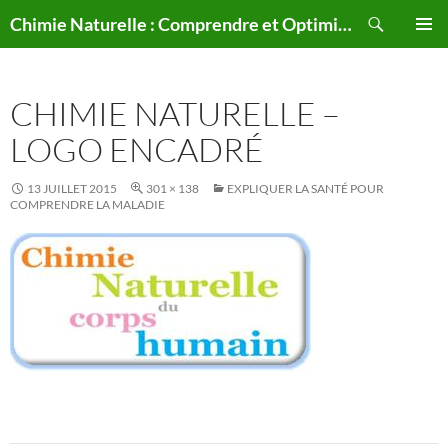
Aller
Recherche
Chimie Naturelle : Comprendre et Optimiser le Corps Humain Naturellement
au
MENU
contenu
PRINCI
CHIMIE NATURELLE –
LOGO ENCADRÉ
13 JUILLET 2015
301 × 138
EXPLIQUER LA SANTÉ POUR
COMPRENDRE LA MALADIE