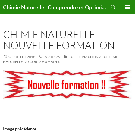
Aller
Recherche
Chimie Naturelle : Comprendre et Optimiser le Corps Humain Naturellement
au
MENU
contenu
PRINCI
CHIMIE NATURELLE –
NOUVELLE FORMATION
26 JUILLET 2018
763 × 176
LA E-FORMATION « LA CHIMIE
NATURELLE DU CORPS HUMAIN ».
Image précédente