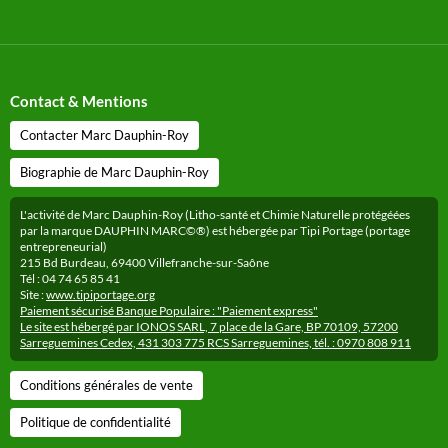
Contact & Mentions
Contacter Marc Dauphin-Roy
Biographie de Marc Dauphin-Roy
L'activité de Marc Dauphin-Roy (Litho-santé et Chimie Naturelle protégéées
par la marque DAUPHIN MARC©®) est hébergée par Tipi Portage (portage
entrepreneurial)
215 Bd Burdeau, 69400 Villefranche-sur-Saône
Tél : 04 74 65 85 41
Site :
www.tipiportage.org
Paiement sécurisé Banque Populaire : "Paiement express"
Le site est hébergé par IONOS SARL, 7 place de la Gare, BP 70109, 57200
Sarreguemines Cedex, 431 303 775 RCS Sarreguemines, tél. : 0970 808 911
Conditions générales de vente
Politique de confidentialité