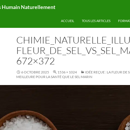
ps Humain Naturellement
ACCUEIL
TOUS LES ARTICLES
FORMA
CHIMIE_NATURELLE_ILL
FLEUR_DE_SEL_VS_SEL_M
672×372
6 OCTOBRE 2025
1536 × 1024
IDÉE REÇUE : LA FLEUR DE S
MEILLEURE POUR LA SANTÉ QUE LE SEL MARIN