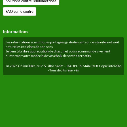
Solutions contre l’endométriose
FAQ sur le soufre
Informations
Les informations scientifiques partagées gratuitement sur ce site internet sont
naturelles et pleines de bon sens.
Je tiens à la libre appréciation de chacun et vous recommande vivement
d'informer votre médecin de vos choix de santé alternatifs.
© 2025 Chimie Naturelle & Litho-Santé – DAUPHIN MARC©® Copie interdite
- Tous droits réservés.