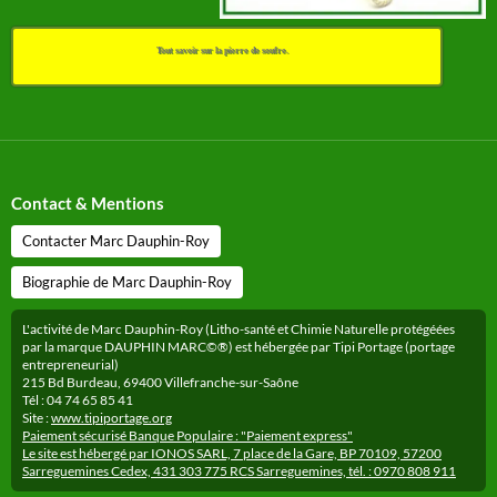
Tout savoir sur la pierre de soufre.
Contact & Mentions
Contacter Marc Dauphin-Roy
Biographie de Marc Dauphin-Roy
L'activité de Marc Dauphin-Roy (Litho-santé et Chimie Naturelle protégéées
par la marque DAUPHIN MARC©®) est hébergée par Tipi Portage (portage
entrepreneurial)
215 Bd Burdeau, 69400 Villefranche-sur-Saône
Tél : 04 74 65 85 41
Site :
www.tipiportage.org
Paiement sécurisé Banque Populaire : "Paiement express"
Le site est hébergé par IONOS SARL, 7 place de la Gare, BP 70109, 57200
Sarreguemines Cedex, 431 303 775 RCS Sarreguemines, tél. : 0970 808 911