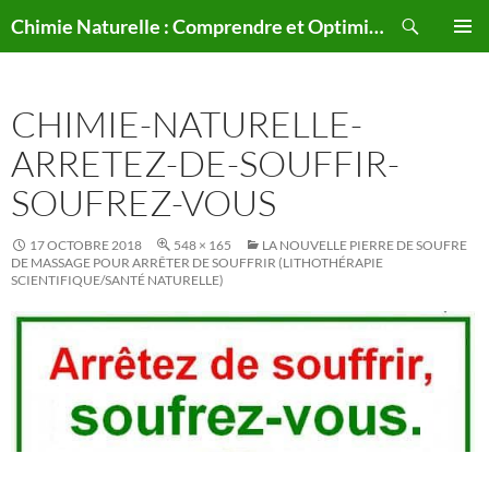
Aller
Recherche
Chimie Naturelle : Comprendre et Optimiser le Corps Humain Naturellement
au
MENU
contenu
PRINCI
CHIMIE-NATURELLE-
ARRETEZ-DE-SOUFFIR-
SOUFREZ-VOUS
17 OCTOBRE 2018
548 × 165
LA NOUVELLE PIERRE DE SOUFRE
DE MASSAGE POUR ARRÊTER DE SOUFFRIR (LITHOTHÉRAPIE
SCIENTIFIQUE/SANTÉ NATURELLE)