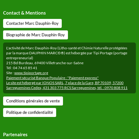
Contact & Mentions
Contacter Marc Dauphin-Roy
Biographie de Marc Dauphin-Roy
L'activité de Marc Dauphin-Roy (Litho-santé et Chimie Naturelle protégéées
par la marque DAUPHIN MARC©®) est hébergée par Tipi Portage (portage
entrepreneurial)
215 Bd Burdeau, 69400 Villefranche-sur-Saône
Tél : 04 74 65 85 41
Site :
www.tipiportage.org
Paiement sécurisé Banque Populaire : "Paiement express"
Le site est hébergé par IONOS SARL, 7 place de la Gare, BP 70109, 57200
Sarreguemines Cedex, 431 303 775 RCS Sarreguemines, tél. : 0970 808 911
Conditions générales de vente
Politique de confidentialité
Partenaires