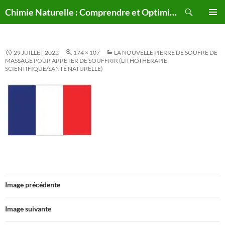
Aller
Recherche
Chimie Naturelle : Comprendre et Optimiser le Corps Humain Naturellement
au
MENU
contenu
PRINCI
29 JUILLET 2022
174 × 107
LA NOUVELLE PIERRE DE SOUFRE DE
MASSAGE POUR ARRÊTER DE SOUFFRIR (LITHOTHÉRAPIE
SCIENTIFIQUE/SANTÉ NATURELLE)
Image précédente
Image suivante