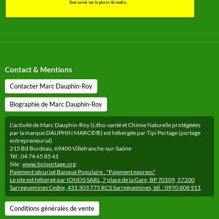
Tout savoir sur la pierre de soufre.
Contact & Mentions
Contacter Marc Dauphin-Roy
Biographie de Marc Dauphin-Roy
L'activité de Marc Dauphin-Roy (Litho-santé et Chimie Naturelle protégéées
par la marque DAUPHIN MARC©®) est hébergée par Tipi Portage (portage
entrepreneurial)
215 Bd Burdeau, 69400 Villefranche-sur-Saône
Tél : 04 74 65 85 41
Site :
www.tipiportage.org
Paiement sécurisé Banque Populaire : "Paiement express"
Le site est hébergé par IONOS SARL, 7 place de la Gare, BP 70109, 57200
Sarreguemines Cedex, 431 303 775 RCS Sarreguemines, tél. : 0970 808 911
Conditions générales de vente