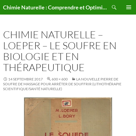
Aller
Recherche
Chimie Naturelle : Comprendre et Optimiser le Corps Humain Naturellement
au
MENU
contenu
PRINCI
CHIMIE NATURELLE –
LOEPER – LE SOUFRE EN
BIOLOGIE ET EN
THÉRAPEUTIQUE
14 SEPTEMBRE 2017
600 × 600
LA NOUVELLE PIERRE DE
SOUFRE DE MASSAGE POUR ARRÊTER DE SOUFFRIR (LITHOTHÉRAPIE
SCIENTIFIQUE/SANTÉ NATURELLE)