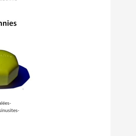
alées-
inusites-