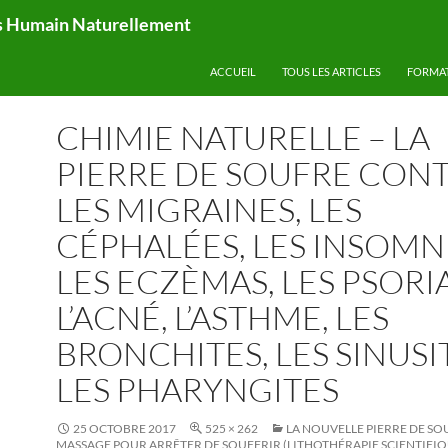
ps Humain Naturellement
ACCUEIL
TOUS LES ARTICLES
FORMA
CHIMIE NATURELLE – LA
PIERRE DE SOUFRE CON
LES MIGRAINES, LES
CÉPHALÉES, LES INSOMNI
LES ECZÈMAS, LES PSORIA
L’ACNÉ, L’ASTHME, LES
BRONCHITES, LES SINUSI
LES PHARYNGITES
25 OCTOBRE 2017
525 × 262
LA NOUVELLE PIERRE DE SO
MASSAGE POUR ARRÊTER DE SOUFFRIR (LITHOTHÉRAPIE SCIENTIFI