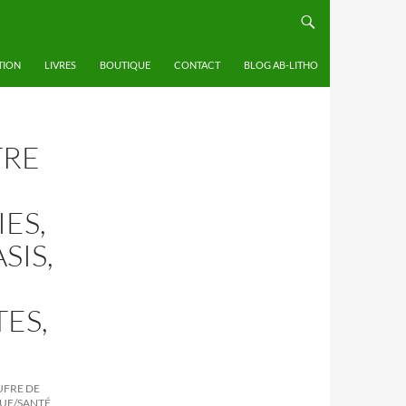
TION
LIVRES
BOUTIQUE
CONTACT
BLOG AB-LITHO
TRE
ES,
SIS,
TES,
UFRE DE
QUE/SANTÉ