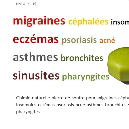
NATURELLE)
Chimie_naturelle-pierre-de-soufre-pour-migraines-céph
insomnies-eczèmas-psoriasis-acné-asthmes-bronchites-s
pharyngites