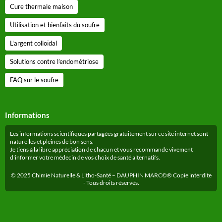
Cure thermale maison
Utilisation et bienfaits du soufre
L'argent colloïdal
Solutions contre l’endométriose
FAQ sur le soufre
Informations
Les informations scientifiques partagées gratuitement sur ce site internet sont
naturelles et pleines de bon sens.
Je tiens à la libre appréciation de chacun et vous recommande vivement
d'informer votre médecin de vos choix de santé alternatifs.
© 2025 Chimie Naturelle & Litho-Santé – DAUPHIN MARC©® Copie interdite
- Tous droits réservés.