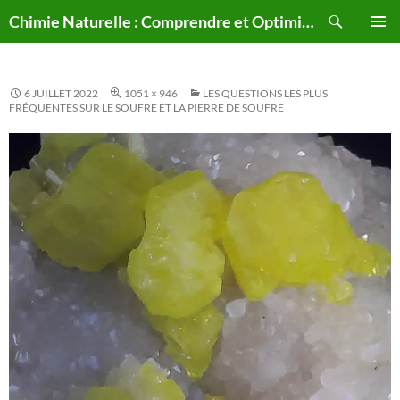
Aller
Recherche
Chimie Naturelle : Comprendre et Optimiser le Corps Humain Naturellement
au
MENU
contenu
PRINCI
6 JUILLET 2022
1051 × 946
LES QUESTIONS LES PLUS
FRÉQUENTES SUR LE SOUFRE ET LA PIERRE DE SOUFRE