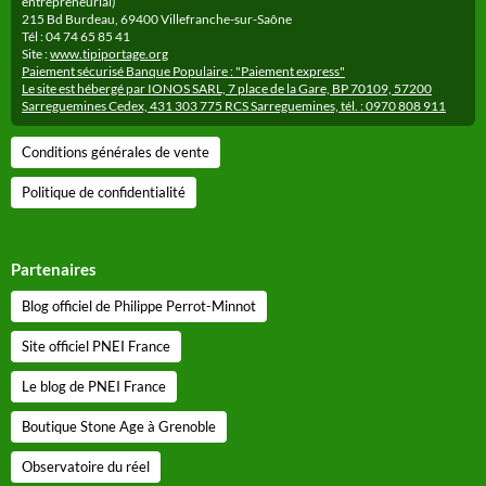
entrepreneurial)
215 Bd Burdeau, 69400 Villefranche-sur-Saône
Tél : 04 74 65 85 41
Site :
www.tipiportage.org
Paiement sécurisé Banque Populaire : "Paiement express"
Le site est hébergé par IONOS SARL, 7 place de la Gare, BP 70109, 57200
Sarreguemines Cedex, 431 303 775 RCS Sarreguemines, tél. : 0970 808 911
Conditions générales de vente
Politique de confidentialité
Partenaires
Blog officiel de Philippe Perrot-Minnot
Site officiel PNEI France
Le blog de PNEI France
Boutique Stone Age à Grenoble
Observatoire du réel