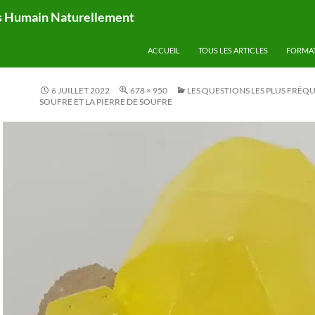
ps Humain Naturellement
ACCUEIL
TOUS LES ARTICLES
FORMA
6 JUILLET 2022
678 × 950
LES QUESTIONS LES PLUS FRÉQU
SOUFRE ET LA PIERRE DE SOUFRE