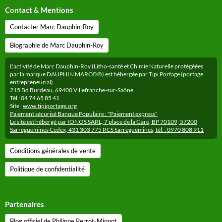
Contact & Mentions
Contacter Marc Dauphin-Roy
Biographie de Marc Dauphin-Roy
L'activité de Marc Dauphin-Roy (Litho-santé et Chimie Naturelle protégéées
par la marque DAUPHIN MARC©®) est hébergée par Tipi Portage (portage
entrepreneurial)
215 Bd Burdeau, 69400 Villefranche-sur-Saône
Tél : 04 74 65 85 41
Site :
www.tipiportage.org
Paiement sécurisé Banque Populaire : "Paiement express"
Le site est hébergé par IONOS SARL, 7 place de la Gare, BP 70109, 57200
Sarreguemines Cedex, 431 303 775 RCS Sarreguemines, tél. : 0970 808 911
Conditions générales de vente
Politique de confidentialité
Partenaires
Blog officiel de Philippe Perrot-Minnot