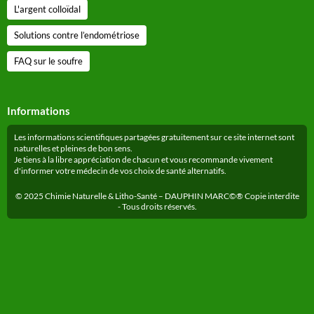
L'argent colloïdal
Solutions contre l’endométriose
FAQ sur le soufre
Informations
Les informations scientifiques partagées gratuitement sur ce site internet sont
naturelles et pleines de bon sens.
Je tiens à la libre appréciation de chacun et vous recommande vivement
d'informer votre médecin de vos choix de santé alternatifs.
© 2025 Chimie Naturelle & Litho-Santé – DAUPHIN MARC©® Copie interdite
- Tous droits réservés.