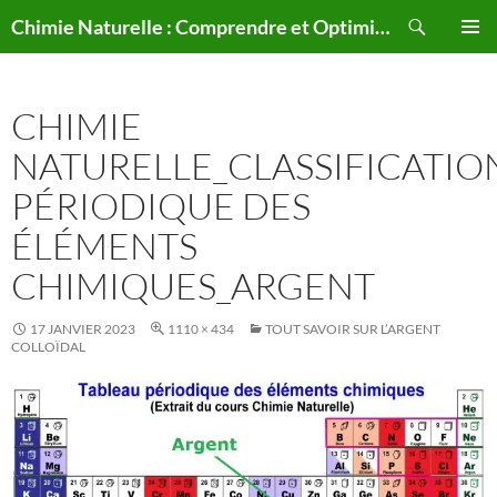
Aller
Recherche
Chimie Naturelle : Comprendre et Optimiser le Corps Humain Naturellement
au
MENU
contenu
PRINCI
CHIMIE
NATURELLE_CLASSIFICATIO
PÉRIODIQUE DES
ÉLÉMENTS
CHIMIQUES_ARGENT
17 JANVIER 2023
1110 × 434
TOUT SAVOIR SUR L’ARGENT
COLLOÏDAL