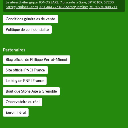
Le site est hébergé par IONOS SARL, 7 place de la Gare, BP 70109, 57200
Sarreguemines Cedex, 431 303 775 RCS Sarreguemines, tél. : 0970 808 911
Conditions générales de vente
Politique de confidentialité
Partenaires
Blog officiel de Philippe Perrot-Minnot
Site officiel PNEI France
Le blog de PNEI France
Boutique Stone Age à Grenoble
Observatoire du réel
Eurominéral