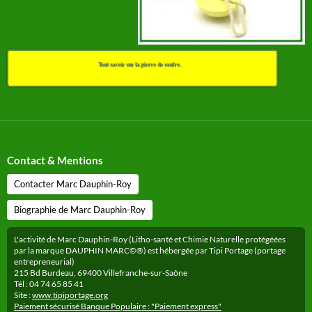
Tout savoir sur la pierre de soufre.
Contact & Mentions
Contacter Marc Dauphin-Roy
Biographie de Marc Dauphin-Roy
L'activité de Marc Dauphin-Roy (Litho-santé et Chimie Naturelle protégéées
par la marque DAUPHIN MARC©®) est hébergée par Tipi Portage (portage
entrepreneurial)
215 Bd Burdeau, 69400 Villefranche-sur-Saône
Tél : 04 74 65 85 41
Site :
www.tipiportage.org
Paiement sécurisé Banque Populaire : "Paiement express"