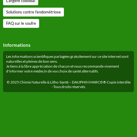
L'argent colloïdal
Solutions contre l’endométriose
FAQ sur le soufre
Informations
Les informations scientifiques partagées gratuitement sur ce site internet sont
naturelles et pleines de bon sens.
Je tiens à la libre appréciation de chacun et vous recommande vivement
d'informer votre médecin de vos choix de santé alternatifs.
© 2025 Chimie Naturelle & Litho-Santé – DAUPHIN MARC©® Copie interdite
- Tous droits réservés.