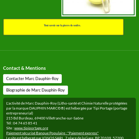
Tout savoir sur la pierre de soufre.
Contact & Mentions
Contacter Marc Dauphin-Roy
Biographie de Marc Dauphin-Roy
L'activité de Marc Dauphin-Roy (Litho-santé et Chimie Naturelle protégéées
par la marque DAUPHIN MARC©®) est hébergée par Tipi Portage (portage
entrepreneurial)
215 Bd Burdeau, 69400 Villefranche-sur-Saône
Tél : 04 74 65 85 41
Site :
www.tipiportage.org
Paiement sécurisé Banque Populaire : "Paiement express"
Le site est hébergé par IONOS SARL, 7 place de la Gare, BP 70109, 57200