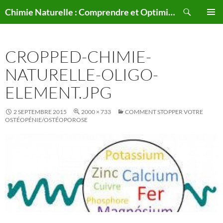
Aller
Recherche
Chimie Naturelle : Comprendre et Optimiser le Corps Humain Naturellement
au
MENU
contenu
PRINCI
CROPPED-CHIMIE-
NATURELLE-OLIGO-
ELEMENT.JPG
2 SEPTEMBRE 2015
2000 × 733
COMMENT STOPPER VOTRE
OSTÉOPÉNIE/OSTÉOPOROSE