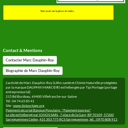
Tout savoir sur la pierre de soufre.
Contact & Mentions
Contacter Marc Dauphin-Roy
Biographie de Marc Dauphin-Roy
L'activité de Marc Dauphin-Roy (Litho-santé et Chimie Naturelle protégéées
par la marque DAUPHIN MARC©®) est hébergée par Tipi Portage (portage
entrepreneurial)
215 Bd Burdeau, 69400 Villefranche-sur-Saône
Tél : 04 74 65 85 41
Site :
www.tipiportage.org
Paiement sécurisé Banque Populaire : "Paiement express"
Le site est hébergé par IONOS SARL, 7 place de la Gare, BP 70109, 57200
Sarreguemines Cedex, 431 303 775 RCS Sarreguemines, tél. : 0970 808 911