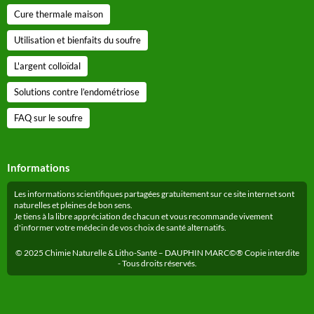
Cure thermale maison
Utilisation et bienfaits du soufre
L'argent colloïdal
Solutions contre l’endométriose
FAQ sur le soufre
Informations
Les informations scientifiques partagées gratuitement sur ce site internet sont
naturelles et pleines de bon sens.
Je tiens à la libre appréciation de chacun et vous recommande vivement
d'informer votre médecin de vos choix de santé alternatifs.
© 2025 Chimie Naturelle & Litho-Santé – DAUPHIN MARC©® Copie interdite
- Tous droits réservés.