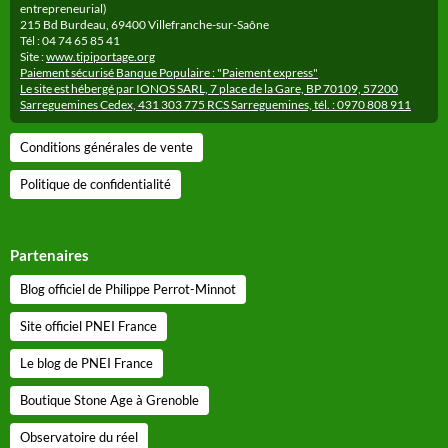
entrepreneurial)
215 Bd Burdeau, 69400 Villefranche-sur-Saône
Tél : 04 74 65 85 41
Site :
www.tipiportage.org
Paiement sécurisé Banque Populaire : "Paiement express"
Le site est hébergé par IONOS SARL, 7 place de la Gare, BP 70109, 57200
Sarreguemines Cedex, 431 303 775 RCS Sarreguemines, tél. : 0970 808 911
Conditions générales de vente
Politique de confidentialité
Partenaires
Blog officiel de Philippe Perrot-Minnot
Site officiel PNEI France
Le blog de PNEI France
Boutique Stone Age à Grenoble
Observatoire du réel