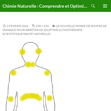
Aller
Recherche
Chimie Naturelle : Comprendre et Optimiser le Corps Humain Naturellement
au
MENU
contenu
PRINCI
2 FÉVRIER 2022
228 × 634
LA NOUVELLE PIERRE DE SOUFRE DE
MASSAGE POUR ARRÊTER DE SOUFFRIR (LITHOTHÉRAPIE
SCIENTIFIQUE/SANTÉ NATURELLE)