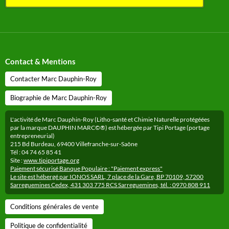
Contact & Mentions
Contacter Marc Dauphin-Roy
Biographie de Marc Dauphin-Roy
L'activité de Marc Dauphin-Roy (Litho-santé et Chimie Naturelle protégéées
par la marque DAUPHIN MARC©®) est hébergée par Tipi Portage (portage
entrepreneurial)
215 Bd Burdeau, 69400 Villefranche-sur-Saône
Tél : 04 74 65 85 41
Site :
www.tipiportage.org
Paiement sécurisé Banque Populaire : "Paiement express"
Le site est hébergé par IONOS SARL, 7 place de la Gare, BP 70109, 57200
Sarreguemines Cedex, 431 303 775 RCS Sarreguemines, tél. : 0970 808 911
Conditions générales de vente
Politique de confidentialité