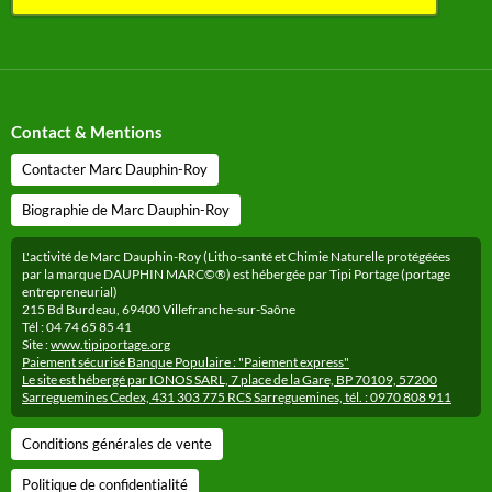
Contact & Mentions
Contacter Marc Dauphin-Roy
Biographie de Marc Dauphin-Roy
L'activité de Marc Dauphin-Roy (Litho-santé et Chimie Naturelle protégéées
par la marque DAUPHIN MARC©®) est hébergée par Tipi Portage (portage
entrepreneurial)
215 Bd Burdeau, 69400 Villefranche-sur-Saône
Tél : 04 74 65 85 41
Site :
www.tipiportage.org
Paiement sécurisé Banque Populaire : "Paiement express"
Le site est hébergé par IONOS SARL, 7 place de la Gare, BP 70109, 57200
Sarreguemines Cedex, 431 303 775 RCS Sarreguemines, tél. : 0970 808 911
Conditions générales de vente
Politique de confidentialité