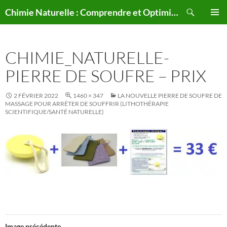
Aller
Recherche
Chimie Naturelle : Comprendre et Optimiser le Corps Humain Naturellement
au
MENU
contenu
PRINCI
CHIMIE_NATURELLE-
PIERRE DE SOUFRE – PRIX
2 FÉVRIER 2022
1460 × 347
LA NOUVELLE PIERRE DE SOUFRE DE
MASSAGE POUR ARRÊTER DE SOUFFRIR (LITHOTHÉRAPIE
SCIENTIFIQUE/SANTÉ NATURELLE)
Image précédente