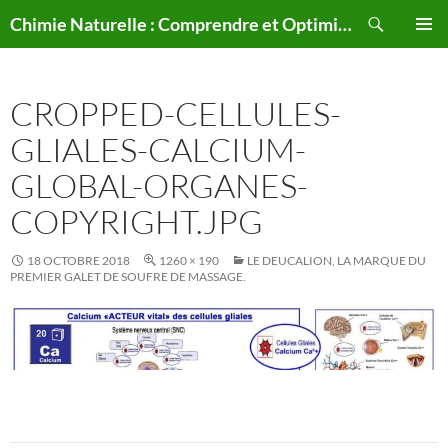
Aller
Recherche
Chimie Naturelle : Comprendre et Optimiser le Corps Humain Naturellement
au
MENU
contenu
PRINCI
CROPPED-CELLULES-
GLIALES-CALCIUM-
GLOBAL-ORGANES-
COPYRIGHT.JPG
18 OCTOBRE 2018
1260 × 190
LE DEUCALION, LA MARQUE DU
PREMIER GALET DE SOUFRE DE MASSAGE.