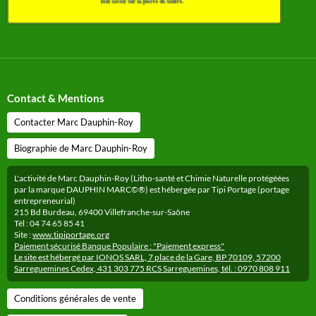
Tout savoir sur la pierre de soufre.
Contact & Mentions
Contacter Marc Dauphin-Roy
Biographie de Marc Dauphin-Roy
L'activité de Marc Dauphin-Roy (Litho-santé et Chimie Naturelle protégéées
par la marque DAUPHIN MARC©®) est hébergée par Tipi Portage (portage
entrepreneurial)
215 Bd Burdeau, 69400 Villefranche-sur-Saône
Tél : 04 74 65 85 41
Site :
www.tipiportage.org
Paiement sécurisé Banque Populaire : "Paiement express"
Le site est hébergé par IONOS SARL, 7 place de la Gare, BP 70109, 57200
Sarreguemines Cedex, 431 303 775 RCS Sarreguemines, tél. : 0970 808 911
Conditions générales de vente