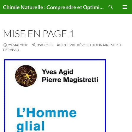
Aller
Recherche
Chimie Naturelle : Comprendre et Optimiser le Corps Humain Naturellement
au
MENU
contenu
PRINCI
MISE EN PAGE 1
29 MAI 2018
350 × 533
UN LIVRE RÉVOLUTIONNAIRE SUR LE
CERVEAU.