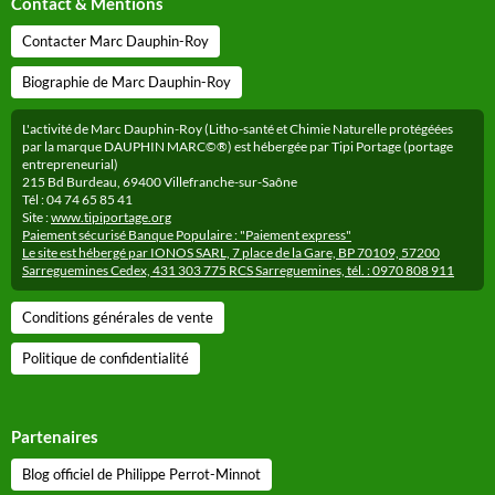
Contact & Mentions
Contacter Marc Dauphin-Roy
Biographie de Marc Dauphin-Roy
L'activité de Marc Dauphin-Roy (Litho-santé et Chimie Naturelle protégéées
par la marque DAUPHIN MARC©®) est hébergée par Tipi Portage (portage
entrepreneurial)
215 Bd Burdeau, 69400 Villefranche-sur-Saône
Tél : 04 74 65 85 41
Site :
www.tipiportage.org
Paiement sécurisé Banque Populaire : "Paiement express"
Le site est hébergé par IONOS SARL, 7 place de la Gare, BP 70109, 57200
Sarreguemines Cedex, 431 303 775 RCS Sarreguemines, tél. : 0970 808 911
Conditions générales de vente
Politique de confidentialité
Partenaires
Blog officiel de Philippe Perrot-Minnot