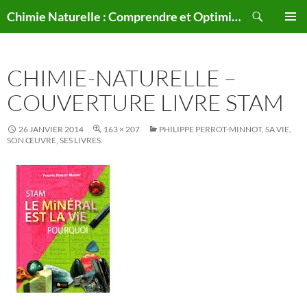
Aller
Recherche
Chimie Naturelle : Comprendre et Optimiser le Corps Humain Naturellement
au
MENU
contenu
PRINCI
CHIMIE-NATURELLE –
COUVERTURE LIVRE STAM
26 JANVIER 2014
163 × 207
PHILIPPE PERROT-MINNOT, SA VIE,
SON ŒUVRE, SES LIVRES.