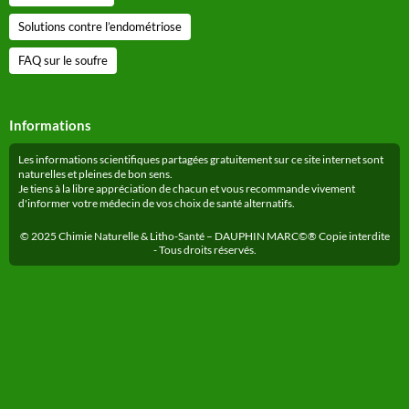
Solutions contre l’endométriose
FAQ sur le soufre
Informations
Les informations scientifiques partagées gratuitement sur ce site internet sont
naturelles et pleines de bon sens.
Je tiens à la libre appréciation de chacun et vous recommande vivement
d'informer votre médecin de vos choix de santé alternatifs.
© 2025 Chimie Naturelle & Litho-Santé – DAUPHIN MARC©® Copie interdite
- Tous droits réservés.