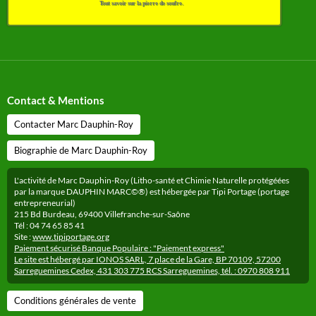
Tout savoir sur la pierre de soufre.
Contact & Mentions
Contacter Marc Dauphin-Roy
Biographie de Marc Dauphin-Roy
L'activité de Marc Dauphin-Roy (Litho-santé et Chimie Naturelle protégéées
par la marque DAUPHIN MARC©®) est hébergée par Tipi Portage (portage
entrepreneurial)
215 Bd Burdeau, 69400 Villefranche-sur-Saône
Tél : 04 74 65 85 41
Site :
www.tipiportage.org
Paiement sécurisé Banque Populaire : "Paiement express"
Le site est hébergé par IONOS SARL, 7 place de la Gare, BP 70109, 57200
Sarreguemines Cedex, 431 303 775 RCS Sarreguemines, tél. : 0970 808 911
Conditions générales de vente