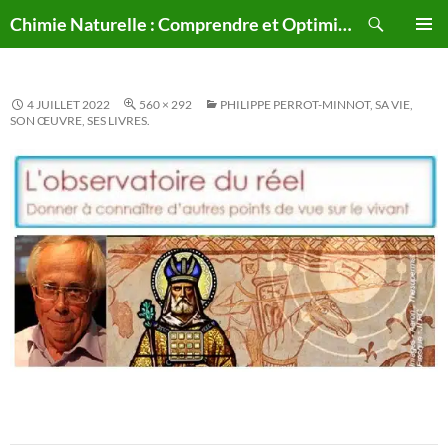
Aller
Recherche
Chimie Naturelle : Comprendre et Optimiser le Corps Humain Naturellement
au
MENU
contenu
PRINCI
4 JUILLET 2022
560 × 292
PHILIPPE PERROT-MINNOT, SA VIE,
SON ŒUVRE, SES LIVRES.