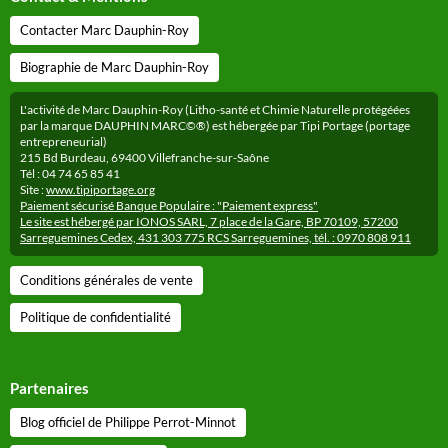
Contacter Marc Dauphin-Roy
Biographie de Marc Dauphin-Roy
L'activité de Marc Dauphin-Roy (Litho-santé et Chimie Naturelle protégéées
par la marque DAUPHIN MARC©®) est hébergée par Tipi Portage (portage
entrepreneurial)
215 Bd Burdeau, 69400 Villefranche-sur-Saône
Tél : 04 74 65 85 41
Site :
www.tipiportage.org
Paiement sécurisé Banque Populaire : "Paiement express"
Le site est hébergé par IONOS SARL, 7 place de la Gare, BP 70109, 57200
Sarreguemines Cedex, 431 303 775 RCS Sarreguemines, tél. : 0970 808 911
Conditions générales de vente
Politique de confidentialité
Partenaires
Blog officiel de Philippe Perrot-Minnot