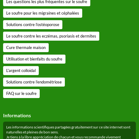
Les questions les plus fréquentes sur le soufre
Le soufre pour les migraines et céphalées
Solutions contre l’ostéoporose
Le soufre contre les eczémas, psoriasis et dermites
Cure thermale maison
Utilisation et bienfaits du soufre
L'argent colloïdal
Solutions contre l’endométriose
FAQ sur le soufre
Informations
Les informations scientifiques partagées gratuitement sur ce site internet sont
naturelles et pleines de bon sens.
Je tiens à la libre appréciation de chacun et vous recommande vivement