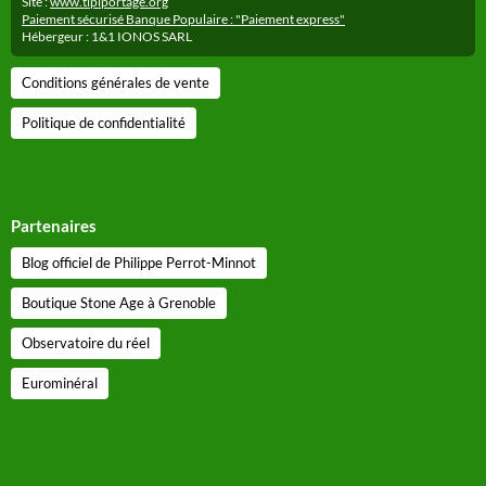
Site :
www.tipiportage.org
Paiement sécurisé Banque Populaire : "Paiement express"
Hébergeur : 1&1 IONOS SARL
Conditions générales de vente
Politique de confidentialité
Partenaires
Blog officiel de Philippe Perrot-Minnot
Boutique Stone Age à Grenoble
Observatoire du réel
Eurominéral