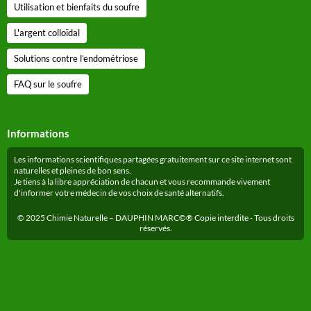
Utilisation et bienfaits du soufre
L'argent colloïdal
Solutions contre l’endométriose
FAQ sur le soufre
Informations
Les informations scientifiques partagées gratuitement sur ce site internet sont
naturelles et pleines de bon sens.
Je tiens à la libre appréciation de chacun et vous recommande vivement
d'informer votre médecin de vos choix de santé alternatifs.
© 2025 Chimie Naturelle – DAUPHIN MARC©® Copie interdite - Tous droits
réservés.