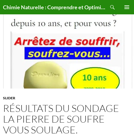
Aller
Recherche
Chimie Naturelle : Comprendre et Optimiser le Corps Humain Naturellement
au
MENU
contenu
PRINCI
SLIDER
RÉSULTATS DU SONDAGE
LA PIERRE DE SOUFRE
VOUS SOULAGE.