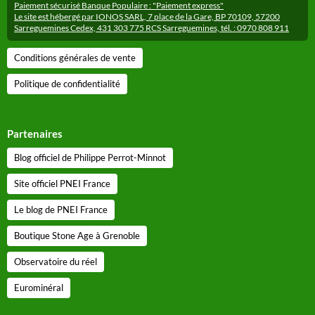
Paiement sécurisé Banque Populaire : "Paiement express"
Le site est hébergé par IONOS SARL, 7 place de la Gare, BP 70109, 57200
Sarreguemines Cedex, 431 303 775 RCS Sarreguemines, tél. : 0970 808 911
Conditions générales de vente
Politique de confidentialité
Partenaires
Blog officiel de Philippe Perrot-Minnot
Site officiel PNEI France
Le blog de PNEI France
Boutique Stone Age à Grenoble
Observatoire du réel
Eurominéral