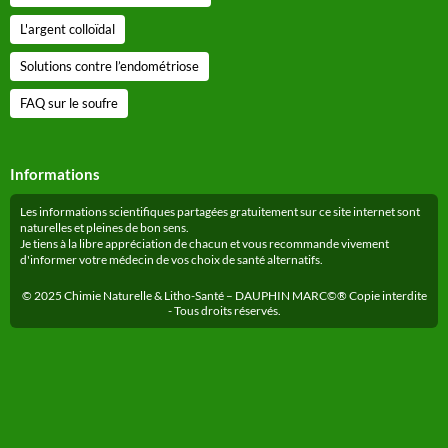
L'argent colloïdal
Solutions contre l’endométriose
FAQ sur le soufre
Informations
Les informations scientifiques partagées gratuitement sur ce site internet sont
naturelles et pleines de bon sens.
Je tiens à la libre appréciation de chacun et vous recommande vivement
d'informer votre médecin de vos choix de santé alternatifs.
© 2025 Chimie Naturelle & Litho-Santé – DAUPHIN MARC©® Copie interdite
- Tous droits réservés.