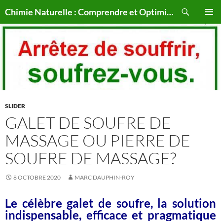
Aller
Recherche
Chimie Naturelle : Comprendre et Optimiser le Corps Humain Naturellement
au
MENU
contenu
PRINCI
SLIDER
GALET DE SOUFRE DE
MASSAGE OU PIERRE DE
SOUFRE DE MASSAGE?
8 OCTOBRE 2020
MARC DAUPHIN-ROY
Le célèbre galet de soufre, la solution
indispensable, efficace et pragmatique