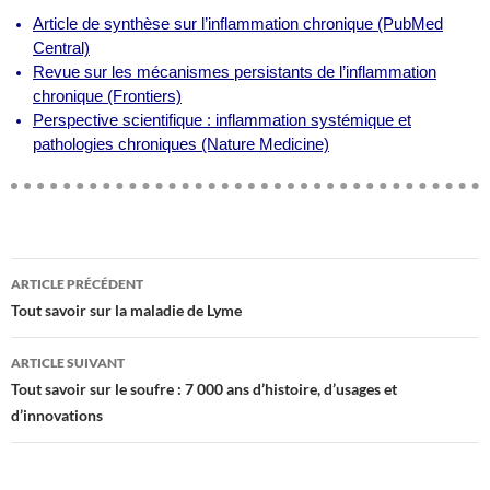
Article de synthèse sur l’inflammation chronique (PubMed
Central)
Revue sur les mécanismes persistants de l’inflammation
chronique (Frontiers)
Perspective scientifique : inflammation systémique et
pathologies chroniques (Nature Medicine)
ARTICLE PRÉCÉDENT
Navigation
Tout savoir sur la maladie de Lyme
des
articles
ARTICLE SUIVANT
Tout savoir sur le soufre : 7 000 ans d’histoire, d’usages et
d’innovations