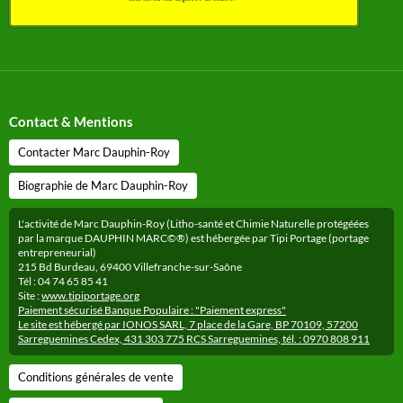
Contact & Mentions
Contacter Marc Dauphin-Roy
Biographie de Marc Dauphin-Roy
L'activité de Marc Dauphin-Roy (Litho-santé et Chimie Naturelle protégéées
par la marque DAUPHIN MARC©®) est hébergée par Tipi Portage (portage
entrepreneurial)
215 Bd Burdeau, 69400 Villefranche-sur-Saône
Tél : 04 74 65 85 41
Site :
www.tipiportage.org
Paiement sécurisé Banque Populaire : "Paiement express"
Le site est hébergé par IONOS SARL, 7 place de la Gare, BP 70109, 57200
Sarreguemines Cedex, 431 303 775 RCS Sarreguemines, tél. : 0970 808 911
Conditions générales de vente