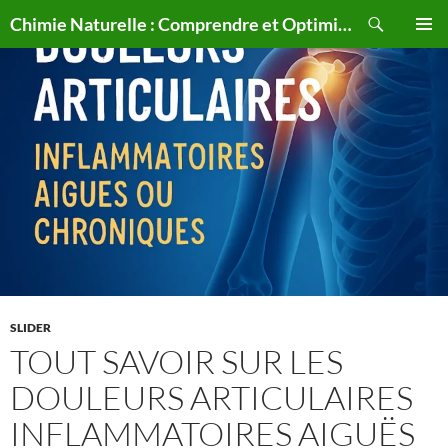
Aller
Recherche
Chimie Naturelle : Comprendre et Optimiser le Corps Humain Naturellement
au
MENU
contenu
PRINCI
SLIDER
TOUT SAVOIR SUR LES
DOULEURS ARTICULAIRES
INFLAMMATOIRES AIGUËS