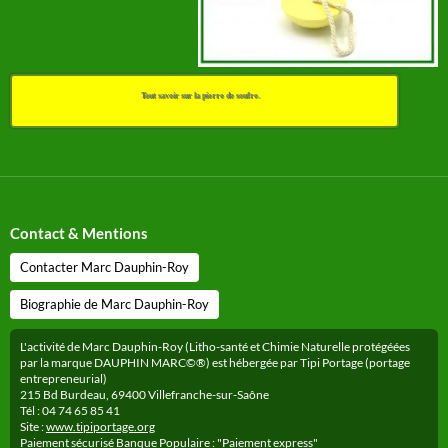
Tout savoir sur la pierre de soufre.
Contact & Mentions
Contacter Marc Dauphin-Roy
Biographie de Marc Dauphin-Roy
L'activité de Marc Dauphin-Roy (Litho-santé et Chimie Naturelle protégéées
par la marque DAUPHIN MARC©®) est hébergée par Tipi Portage (portage
entrepreneurial)
215 Bd Burdeau, 69400 Villefranche-sur-Saône
Tél : 04 74 65 85 41
Site :
www.tipiportage.org
Paiement sécurisé Banque Populaire : "Paiement express"