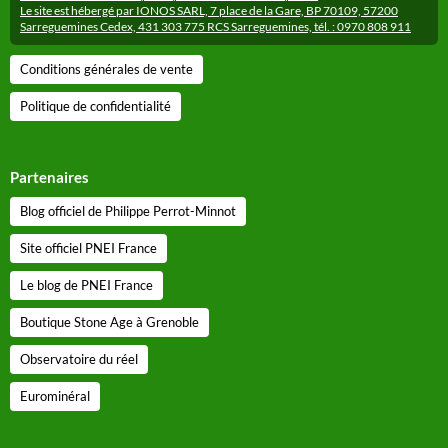
Le site est hébergé par IONOS SARL, 7 place de la Gare, BP 70109, 57200
Sarreguemines Cedex, 431 303 775 RCS Sarreguemines, tél. : 0970 808 911
Conditions générales de vente
Politique de confidentialité
Partenaires
Blog officiel de Philippe Perrot-Minnot
Site officiel PNEI France
Le blog de PNEI France
Boutique Stone Age à Grenoble
Observatoire du réel
Eurominéral