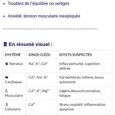
Troubles de l’équilibre ou vertiges
Anxiété, tension musculaire inexpliquée
————————————————————————————-
🧾 En résumé visuel :
SYSTÈME
ION(S) CLÉ(S)
EFFETS SUSPECTÉS
🧠 Nerveux
Na⁺, K⁺, Ca²⁺
Influx perturbé, cognition
altérée
❤️
Ca²⁺, Na⁺, K⁺
Variabilité du rythme, tonus
Cardiaque
autonome
💪
Ca²⁺, K⁺, Mg²⁺
Légère désynchronisation,
Musculaire
fatigue
🧬
Ca²⁺
Stress oxydatif, inflammation,
Cellulaire
apoptose