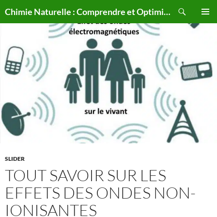
Aller
Recherche
Chimie Naturelle : Comprendre et Optimiser le Corps Humain Naturellement
au
MENU
contenu
PRINCI
SLIDER
TOUT SAVOIR SUR LES
EFFETS DES ONDES NON-
IONISANTES