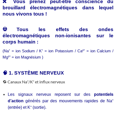
❌ Vous prenez peut-être conscience du
brouillard électromagnétiques dans lequel
nous vivons tous !
💀Tous les effets des ondes
électromagnétiques non-ionisantes sur le
corps humain :
(Na⁺ = ion Sodium / K⁺ = ion Potassium / Ca
²⁺ = ion Calcium /
Mg²⁺ = ion Magnésium )
🧠 1. SYSTÈME NERVEUX
🔁 Canaux Na⁺/K⁺ et influx nerveux
Les signaux nerveux reposent sur des
potentiels
d’action
générés par des mouvements rapides de Na⁺
(entrée) et K⁺ (sortie).