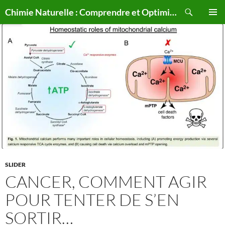
Aller
Recherche
Chimie Naturelle : Comprendre et Optimiser le Corps Humain Naturellement
au
MENU
contenu
PRINCI
SLIDER
CANCER, COMMENT AGIR
POUR TENTER DE S’EN
SORTIR…