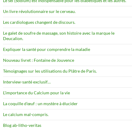
Le sel (Sodium) est indispensable pour les diabétiques et les autres.
Un livre révolutionnaire sur le cerveau.
Les cardiologues changent de discours.
Le galet de soufre de massage, son histoire avec la marque le
Deucalion.
Expliquer la santé pour comprendre la maladie
Nouveau livret : Fontaine de Jouvence
Témoignages sur les utilisations du Plâtre de Paris.
Interview-santé exclusif…
L’importance du Calcium pour la vie
La coquille d’œuf : un mystère à élucider
Le calcium mal-compris.
Blog ab-litho-veritas