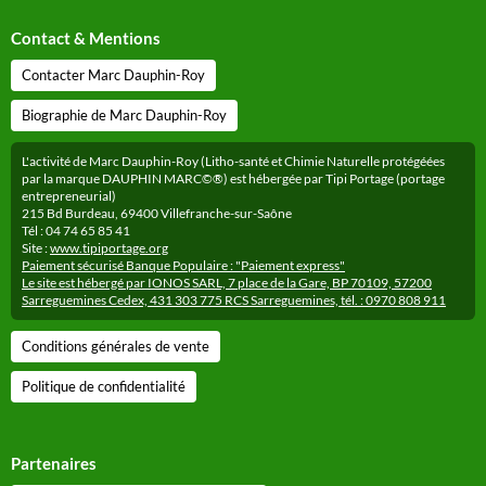
Contact & Mentions
Contacter Marc Dauphin-Roy
Biographie de Marc Dauphin-Roy
L'activité de Marc Dauphin-Roy (Litho-santé et Chimie Naturelle protégéées
par la marque DAUPHIN MARC©®) est hébergée par Tipi Portage (portage
entrepreneurial)
215 Bd Burdeau, 69400 Villefranche-sur-Saône
Tél : 04 74 65 85 41
Site :
www.tipiportage.org
Paiement sécurisé Banque Populaire : "Paiement express"
Le site est hébergé par IONOS SARL, 7 place de la Gare, BP 70109, 57200
Sarreguemines Cedex, 431 303 775 RCS Sarreguemines, tél. : 0970 808 911
Conditions générales de vente
Politique de confidentialité
Partenaires