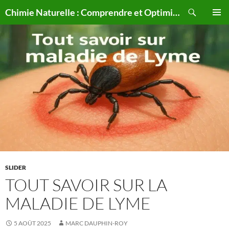
Aller
Recherche
Chimie Naturelle : Comprendre et Optimiser le Corps Humain Naturellement
au
MENU
contenu
PRINCI
SLIDER
TOUT SAVOIR SUR LA
MALADIE DE LYME
5 AOÛT 2025
MARC DAUPHIN-ROY