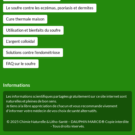
Le soufre contre les eczémas, psoriasis et dermites
Cure thermale maison
Utilisation et bienfaits du soufre
L'argent colloïdal
Solutions contre l’endométriose
FAQ sur le soufre
Informations
Les informations scientifiques partagées gratuitement sur ce site internet sont
naturelles et pleines de bon sens.
Je tiens à la libre appréciation de chacun et vous recommande vivement
d'informer votre médecin de vos choix de santé alternatifs.
© 2025 Chimie Naturelle & Litho-Santé – DAUPHIN MARC©® Copie interdite
- Tous droits réservés.