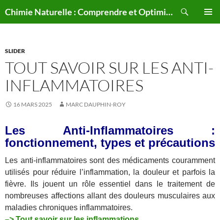
Aller
Recherche
Chimie Naturelle : Comprendre et Optimiser le Corps Humain Naturellement
au
MENU
contenu
PRINCI
SLIDER
TOUT SAVOIR SUR LES ANTI-
INFLAMMATOIRES
16 MARS 2025
MARC DAUPHIN-ROY
Les Anti-Inflammatoires :
fonctionnement, types et précautions
Les anti-inflammatoires sont des médicaments couramment
utilisés pour réduire l’inflammation, la douleur et parfois la
fièvre. Ils jouent un rôle essentiel dans le traitement de
nombreuses affections allant des douleurs musculaires aux
maladies chroniques inflammatoires.
–> Tout savoir sur les inflammations