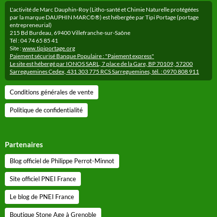
L'activité de Marc Dauphin-Roy (Litho-santé et Chimie Naturelle protégéées
par la marque DAUPHIN MARC©®) est hébergée par Tipi Portage (portage
entrepreneurial)
215 Bd Burdeau, 69400 Villefranche-sur-Saône
Tél : 04 74 65 85 41
Site :
www.tipiportage.org
Paiement sécurisé Banque Populaire : "Paiement express"
Le site est hébergé par IONOS SARL, 7 place de la Gare, BP 70109, 57200
Sarreguemines Cedex, 431 303 775 RCS Sarreguemines, tél. : 0970 808 911
Conditions générales de vente
Politique de confidentialité
Partenaires
Blog officiel de Philippe Perrot-Minnot
Site officiel PNEI France
Le blog de PNEI France
Boutique Stone Age à Grenoble