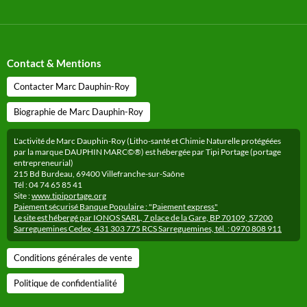
Contact & Mentions
Contacter Marc Dauphin-Roy
Biographie de Marc Dauphin-Roy
L'activité de Marc Dauphin-Roy (Litho-santé et Chimie Naturelle protégéées
par la marque DAUPHIN MARC©®) est hébergée par Tipi Portage (portage
entrepreneurial)
215 Bd Burdeau, 69400 Villefranche-sur-Saône
Tél : 04 74 65 85 41
Site :
www.tipiportage.org
Paiement sécurisé Banque Populaire : "Paiement express"
Le site est hébergé par IONOS SARL, 7 place de la Gare, BP 70109, 57200
Sarreguemines Cedex, 431 303 775 RCS Sarreguemines, tél. : 0970 808 911
Conditions générales de vente
Politique de confidentialité