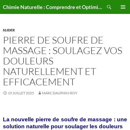
Aller
Recherche
Chimie Naturelle : Comprendre et Optimiser le Corps Humain Naturellement
au
MENU
contenu
PRINCI
SLIDER
PIERRE DE SOUFRE DE
MASSAGE : SOULAGEZ VOS
DOULEURS
NATURELLEMENT ET
EFFICACEMENT
19 JUILLET 2025
MARC DAUPHIN-ROY
La nouvelle pierre de soufre de massage : une
solution naturelle pour soulager les douleurs