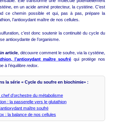
pensable. Elle transforme une molécule potentiellement
téine, en un acide aminé protecteur, la cystéine. C’est
end ce chemin possible et qui, pas à pas, prépare la
thion, l’antioxydant maître de nos cellules.
sulfuration, c’est donc soutenir la continuité du cycle du
nse antioxydante de l’organisme.
n article
, découvre comment le soufre, via la cystéine,
thion, l’antioxydant maître soufré
qui protège nos
pe à l’équilibre
redox
.
ans la série « Cycle du soufre en biochimie» :
: chef d’orchestre du métabolisme
ion : la passerelle vers le glutathion
l’antioxydant maître soufré
ox : la balance de nos cellules