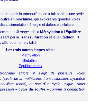
 soufre dans la transsulfuration » fait partie d’une série
soufre en biochimie
, qui explore les grandes voies
liant alimentation, énergie et défense cellulaire.
t comme un
fil rouge
: de la
Méthylation
à l’
Équilibre
assant par la
Transsulfuration
et le
Glutathion ️
, il
 clés pour notre vitalité.
Les trois autres étapes clés :
Méthylation
Glutathion
Équilibre redox
ochimie stricte, il s’agit de plusieurs voies
s (cycle de la méthionine, transsulfuration, synthèse
, équilibre redox), et non d’un cycle unique. Nous
’expression
« cycle du soufre »
comme fil conducteur