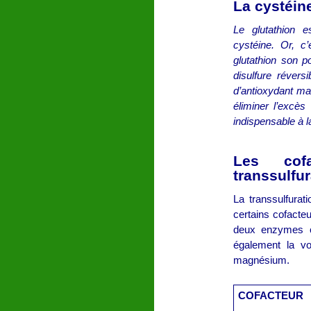
La cystéine
Le glutathion e
cystéine. Or, c
glutathion son p
disulfure réver
d’antioxydant maî
éliminer l’excès
indispensable à l
Les cofa
transsulfur
La transsulfurat
certains cofacteu
deux enzymes c
également la vo
magnésium.
COFACTEUR