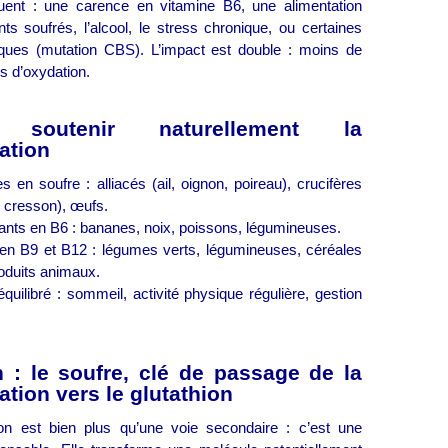
uent : une carence en vitamine B6, une alimentation
ts soufrés, l’alcool, le stress chronique, ou certaines
iques (mutation CBS). L’impact est double : moins de
us d’oxydation.
 soutenir naturellement la
ation
s en soufre : alliacés (ail, oignon, poireau), crucifères
, cresson), œufs.
sants en B6 : bananes, noix, poissons, légumineuses.
 en B9 et B12 : légumes verts, légumineuses, céréales
oduits animaux.
quilibré : sommeil, activité physique régulière, gestion
 : le soufre, clé de passage de la
ation vers le glutathion
ion est bien plus qu’une voie secondaire : c’est une