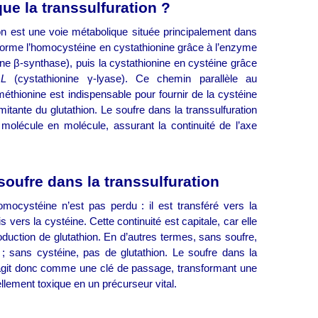
ue la transsulfuration ?
ion est une voie métabolique située principalement dans
nsforme l’homocystéine en cystathionine grâce à l’enzyme
ne β-synthase), puis la cystathionine en cystéine grâce
L
(cystathionine γ-lyase). Ce chemin parallèle au
éthionine est indispensable pour fournir de la cystéine
imitante du glutathion. Le soufre dans la transsulfuration
molécule en molécule, assurant la continuité de l’axe
soufre dans la transsulfuration
omocystéine n’est pas perdu : il est transféré vers la
s vers la cystéine. Cette continuité est capitale, car elle
oduction de glutathion. En d’autres termes, sans soufre,
; sans cystéine, pas de glutathion. Le soufre dans la
 agit donc comme une clé de passage, transformant une
llement toxique en un précurseur vital.