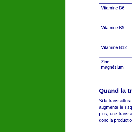
Vitamine B6
Vitamine B9
Vitamine B12
Zinc,
magnésium
Quand la t
Si la transsulfur
augmente le risq
plus, une transsu
donc la productio