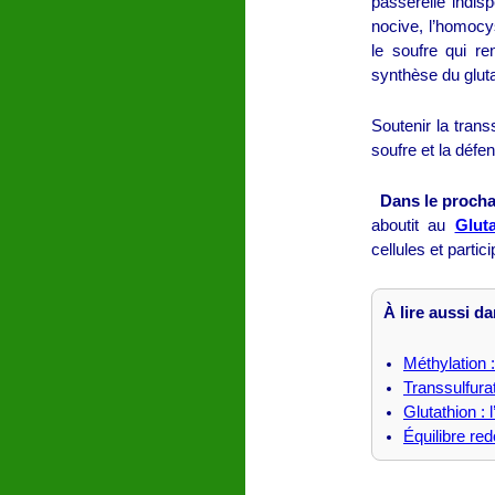
passerelle indis
nocive, l’homocys
le soufre qui r
synthèse du gluta
Soutenir la trans
soufre et la défe
Dans le prochai
aboutit au
Gluta
cellules et partici
À lire aussi d
Méthylation 
Transsulfurat
Glutathion : 
Équilibre red