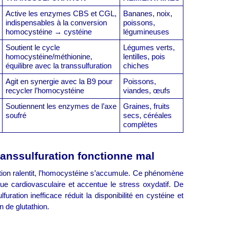
Active les enzymes CBS et CGL,
Bananes, noix,
indispensables à la conversion
poissons,
homocystéine → cystéine
légumineuses
Soutient le cycle
Légumes verts,
homocystéine/méthionine,
lentilles, pois
équilibre avec la transsulfuration
chiches
Agit en synergie avec la B9 pour
Poissons,
recycler l’homocystéine
viandes, œufs
Soutiennent les enzymes de l’axe
Graines, fruits
soufré
secs, céréales
complètes
ranssulfuration fonctionne mal
ation ralentit, l’homocystéine s’accumule. Ce phénomène
ue cardiovasculaire et accentue le stress oxydatif. De
lfuration inefficace réduit la disponibilité en cystéine et
n de glutathion.