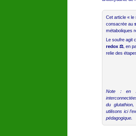
Cet article « le
consacrée au
métaboliques re
Le soufre agi
redox ⚖️
, en p
relie des étapes
Note : en bi
interconnectée
du glutathion
utilisons ici l
pédagogique.