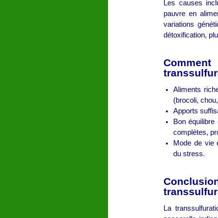
Les causes incl
pauvre en alimen
variations génét
détoxification, pl
Comment
transsulfur
Aliments riche
(brocoli, chou
Apports suffi
Bon équilibre
complètes, pr
Mode de vie é
du stress.
Conclusion
transsulfur
La transsulfurat