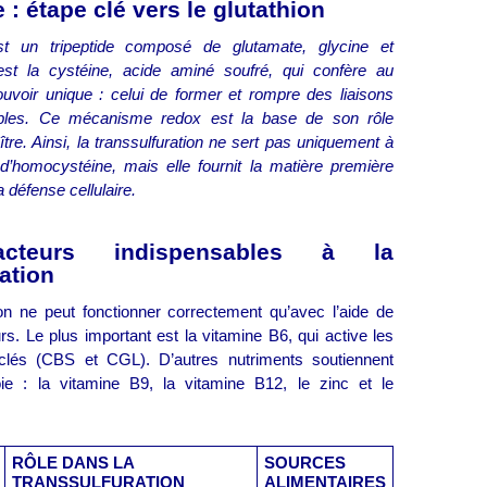
 : étape clé vers le glutathion
st un tripeptide composé de glutamate, glycine et
’est la cystéine, acide aminé soufré, qui confère au
ouvoir unique : celui de former et rompre des liaisons
sibles. Ce mécanisme redox est la base de son rôle
tre. Ainsi, la transsulfuration ne sert pas uniquement à
 d’homocystéine, mais elle fournit la matière première
a défense cellulaire.
cteurs indispensables à la
ation
ion ne peut fonctionner correctement qu’avec l’aide de
rs. Le plus important est la vitamine B6, qui active les
lés (CBS et CGL). D’autres nutriments soutiennent
ie : la vitamine B9, la vitamine B12, le zinc et le
RÔLE DANS LA
SOURCES
TRANSSULFURATION
ALIMENTAIRES