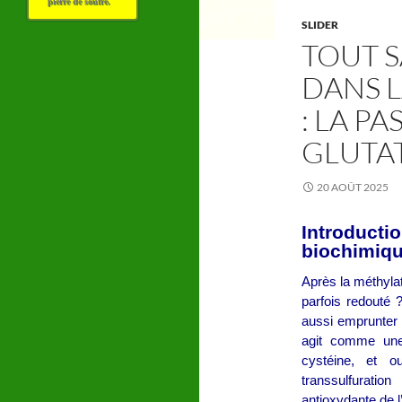
pierre de soufre.
SLIDER
TOUT S
DANS 
: LA P
GLUTA
20 AOÛT 2025
Introducti
biochimiqu
Après la méthylat
parfois redouté 
aussi emprunter 
agit comme une 
cystéine, et o
transsulfuratio
antioxydante de 