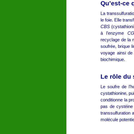
Qu’est-ce q
La transsulfurat
le foie. Elle tra
CBS
(cystathioni
à l’enzyme
CG
recyclage de la m
soufrée, brique l
voyage ainsi de 
biochimique.
Le rôle du 
Le soufre de l’h
cystathionine, pui
conditionne la pr
pas de cystéine 
transsulfuration
molécule potentie