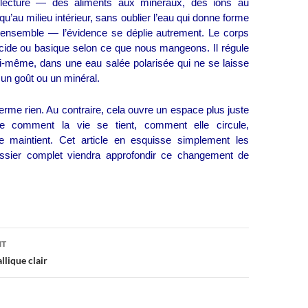
 lecture — des aliments aux minéraux, des ions au
u’au milieu intérieur, sans oublier l’eau qui donne forme
’ensemble — l’évidence se déplie autrement. Le corps
cide ou basique selon ce que nous mangeons. Il régule
lui‑même, dans une eau salée polarisée qui ne se laisse
 un goût ou un minéral.
 ferme rien. Au contraire, cela ouvre un espace plus juste
e comment la vie se tient, comment elle circule,
 maintient. Cet article en esquisse simplement les
ssier complet viendra approfondir ce changement de
NT
n
llique clair