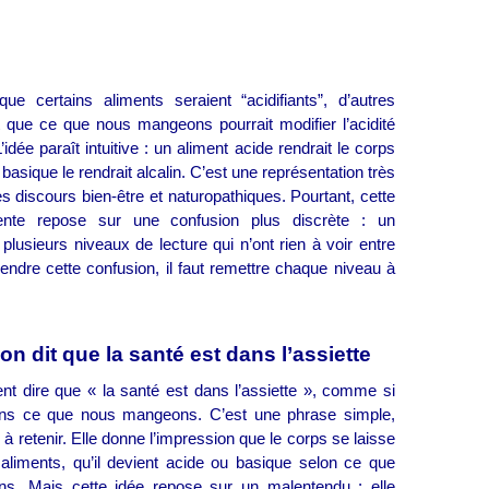
ue certains aliments seraient “acidifiants”, d’autres
et que ce que nous mangeons pourrait modifier l’acidité
’idée paraît intuitive : un aliment acide rendrait le corps
 basique le rendrait alcalin. C’est une représentation très
 discours bien‑être et naturopathiques. Pourtant, cette
ente repose sur une confusion plus discrète : un
plusieurs niveaux de lecture qui n’ont rien à voir entre
ndre cette confusion, il faut remettre chaque niveau à
 on dit que la santé est dans l’assiette
t dire que « la santé est dans l’assiette », comme si
dans ce que nous mangeons. C’est une phrase simple,
e à retenir. Elle donne l’impression que le corps se laisse
aliments, qu’il devient acide ou basique selon ce que
ons. Mais cette idée repose sur un malentendu : elle