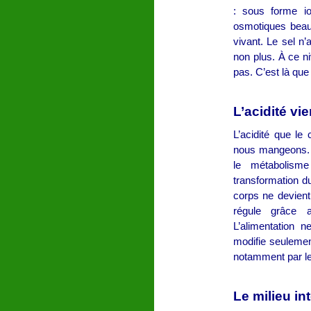
: sous forme ion
osmotiques beauc
vivant. Le sel n’
non plus. À ce ni
pas. C’est là que 
L’acidité vi
L’acidité que le
nous mangeons. E
le métabolisme 
transformation d
corps ne devient 
régule grâce a
L’alimentation n
modifie seulemen
notamment par le
Le milieu in