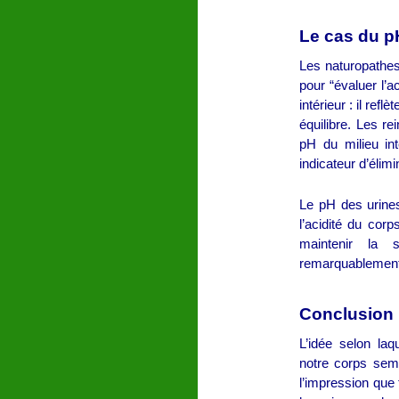
Le cas du pH
Les naturopathe
pour “évaluer l’a
intérieur : il re
équilibre. Les r
pH du milieu int
indicateur d’élimi
Le pH des urines 
l’acidité du corp
maintenir la s
remarquablement
Conclusion
L’idée selon laqu
notre corps sembl
l’impression que 