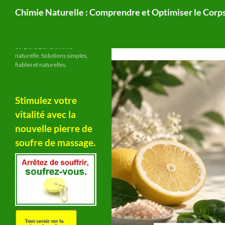
Recherche
Chimie Naturelle : Comprendre et Optimiser le Cor
Site de référence en mieux-être
Aller
naturel et fonctionnement
au
corporel par la chimie
contenu
naturelle. Solutions simples,
fiables et naturelles.
Stimulez votre
vitalité avec la
nouvelle pierre de
soufre de massage.
Tout savoir sur la