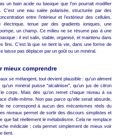
as un bain acide ou basique que l’on pourrait modifier
. C’est une eau salée polarisée, structurée par des
ncentration entre l’intérieur et l’extérieur des cellules.
e électrique, tenue par des gradients ioniques, une
pompe, un champ. Ce milieu ne se résume pas à une
basique : il est salin, stable, organisé, et maintenu dans
ès fins. C’est là que se tient la vie, dans une forme de
se laisse pas déplacer par un goût ou un minéral.
our mieux comprendre
ux se mélangent, tout devient plausible : qu’un aliment
”, qu’un minéral puisse “alcaliniser”, qu’un jus de citron
r” le corps. Mais dès qu’on remet chaque niveau à sa
fface d’elle‑même. Non pas parce qu’elle serait absurde,
lle ne correspond à aucun des mécanismes réels du
 ces niveaux permet de sortir des discours simplistes et
 que fait réellement le métabolisme. Cela ne remplace
oche médicale ; cela permet simplement de mieux voir
 tient.