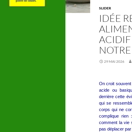
pierre de soufre.
SLIDER
IDÉE R
ALIME
ACIDIF
NOTRE
29 MAI 2026
On croit souvent
acide ou basiqu
derrière cette é
qui se ressemble
corps qui ne corr
complique rien 
comment la vie s
pas déplacer par 