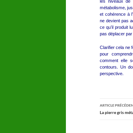
les niveaux de
métabolisme, jusq
et cohérence à l
ne devient pas a
ce qu’il produit 
pas déplacer par
Clarifier cela ne
pour comprendr
comment elle se
contours. Un do
perspective.
ARTICLE PRÉCÉDE
Navigatio
La pierre gris méta
des
articles