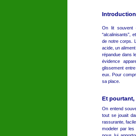
Introduction
On lit souvent q
“alcalinisants”, 
de notre corps. L
acide, un aliment
répandue dans les
évidence appar
glissement entre 
eux. Pour compre
sa place.
Et pourtant,
On entend souven
tout se jouait 
rassurante, facil
modeler par les 
nous lui apport