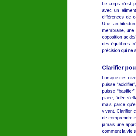
Le corps n’est p
avec un aliment
différences de co
Une architectur
membrane, une 
opposition acide/
des équilibres tr
précision qui ne 
Clarifier p
Lorsque ces nivea
puisse “acidifier
puisse “basifie
place, l’idée s’e
mais parce qu’e
vivant. Clarifier
de comprendre ce
jamais une appr
comment la vie se