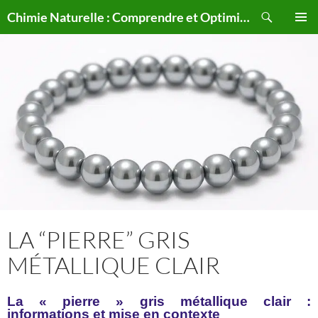
Aller
Recherche
Chimie Naturelle : Comprendre et Optimiser le Corps Humain Naturellement
au
MENU
contenu
PRINCI
LA “PIERRE” GRIS
MÉTALLIQUE CLAIR
La « pierre » gris métallique clair :
informations et mise en contexte