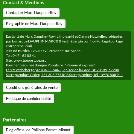
Contact & Mentions
Contacter Marc Dauphin-Roy
Biographie de Marc Dauphin-Roy
L'activité de Marc Dauphin-Roy (Litho-santé et Chimie Naturelle protégéées
par la marque DAUPHIN MARC©®) est hébergée par Tipi Portage (portage
entrepreneurial)
215 Bd Burdeau, 69400 Villefranche-sur-Saône
Tél : 04 74 65 85 41
Site :
www.tipiportage.org
Paiement sécurisé Banque Populaire : "Paiement express"
Le site est hébergé par IONOS SARL, 7 place de la Gare, BP 70109, 57200
Sarreguemines Cedex, 431 303 775 RCS Sarreguemines, tél. : 0970 808 911
Conditions générales de vente
Politique de confidentialité
Partenaires
Blog officiel de Philippe Perrot-Minnot