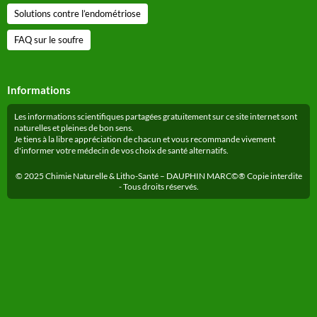
Solutions contre l’endométriose
FAQ sur le soufre
Informations
Les informations scientifiques partagées gratuitement sur ce site internet sont
naturelles et pleines de bon sens.
Je tiens à la libre appréciation de chacun et vous recommande vivement
d'informer votre médecin de vos choix de santé alternatifs.
© 2025 Chimie Naturelle & Litho-Santé – DAUPHIN MARC©® Copie interdite
- Tous droits réservés.