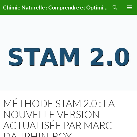
Aller
Recherche
Chimie Naturelle : Comprendre et Optimiser le Corps Humain Naturellement
au
MENU
contenu
PRINCI
MÉTHODE STAM 2.0 : LA
NOUVELLE VERSION
ACTUALISÉE PAR MARC
DAUPHIN‑ROY