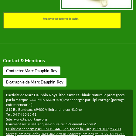
Tout savoir sur la pierre de soufre.
Contact & Mentions
Contacter Marc Dauphin-Roy
Biographie de Marc Dauphin-Roy
L'activité de Marc Dauphin-Roy (Litho-santé et Chimie Naturelle protégéées
par la marque DAUPHIN MARC©®) est hébergée par Tipi Portage (portage
entrepreneurial)
215 Bd Burdeau, 69400 Villefranche-sur-Saône
Tél : 04 74 65 85 41
Site :
www.tipiportage.org
Paiement sécurisé Banque Populaire : "Paiement express"
Le site est hébergé par IONOS SARL, 7 place de la Gare, BP 70109, 57200
Sarreguemines Cedex, 431 303 775 RCS Sarreguemines, tél. : 0970 808 911